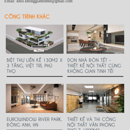
Email: khoi.khonggiantinhte@gmail.com
CÔNG TRÌNH KHÁC
BIỆT THỰ LIỀN KỀ 130M2 X
DỌN NHÀ ĐÓN TẾT -
3 TẦNG, VIỆT TRÌ, PHÚ
THIẾT KẾ NỘI THẤT CÙNG
THỌ
KHÔNG GIAN TINH TẾ!
EUROWINDOW RIVER PARK,
THIẾT KẾ VÀ THI CÔNG
ĐÔNG ANH, HN
NỘI THẤT VĂN PHÒNG
PIXELZ 1000M2