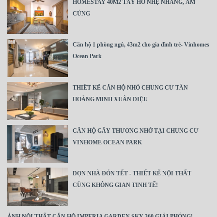
HOMESTAY 40M2 TÂY HỒ NHẸ NHÀNG, ẤM
CÚNG
Căn hộ 1 phòng ngủ, 43m2 cho gia đình trẻ- Vinhomes
Ocean Park
THIẾT KẾ CĂN HỘ NHỎ CHUNG CƯ TÂN
HOÀNG MINH XUÂN DIỆU
CĂN HỘ GÂY THƯƠNG NHỚ TẠI CHUNG CƯ
VINHOME OCEAN PARK
DỌN NHÀ ĐÓN TẾT - THIẾT KẾ NỘI THẤT
CÙNG KHÔNG GIAN TINH TẾ!
ẢNH NỘI THẤT CĂN HỘ IMPERIA GARDEN SKY 360 GIẢI PHÓNG!