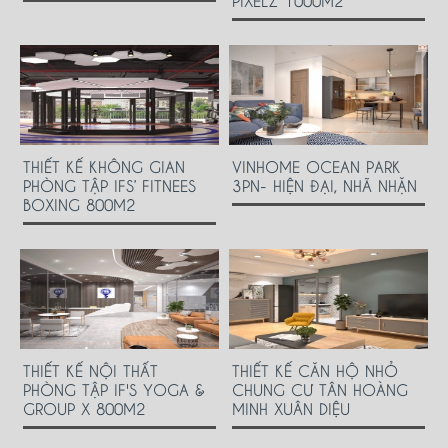
THIẾT KẾ KHÔNG GIAN
VINHOME OCEAN PARK
PHÒNG TẬP IFS’ FITNEES
3PN- HIỆN ĐẠI, NHÃ NHẶN
BOXING 800M2
THIẾT KẾ NỘI THẤT
THIẾT KẾ CĂN HỘ NHỎ
PHÒNG TẬP IF'S YOGA &
CHUNG CƯ TÂN HOÀNG
GROUP X 800M2
MINH XUÂN DIỆU