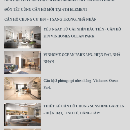
ĐÓN TẾT CÙNG CĂN HỘ MỚI TẠI 6TH ELEMENT
CĂN HỘ CHUNG CƯ 1PN + 1 SANG TRỌNG, NHÃ NHẶN
YÊU NGAY TỪ CÁI NHÌN ĐẦU TIÊN - CĂN HỘ
2PN VINHOMES OCEAN PARK
VINHOME OCEAN PARK 3PN- HIỆN ĐẠI, NHÃ
NHẶN
Căn hộ 3 phòng ngủ nhẹ nhàng- Vinhomes Ocean
Park
THIẾT KẾ CĂN HỘ CHUNG SUNSHINE GARDEN
- HIỆN ĐẠI, TINH TẾ, ĐẲNG CẤP!