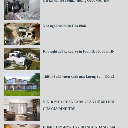
Cải tạo căn hộ 180m2- Hoàng Quốc Việt- HN
Nhà nghỉ cuối tuần Hòa Bình
Khu nghỉ dưỡng cuối tuần Foothill, Sóc Sơn, HN
Thiết kế nhà vườn xanh mát Lương Sơn, 150m2
VINHOME OCEAN PARK - CĂN HỘ MƠ ƯỚC
CỦA GIA ĐÌNH TRẺ!
HOMESTAY 40M2 TÂY HỒ NHẸ NHÀNG, ẤM