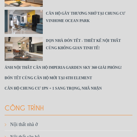
CĂN HỘ GÂY THƯƠNG NHỚ TẠI CHUNG CƯ
VINHOME OCEAN PARK
DỌN NHÀ ĐÓN TẾT - THIẾT KẾ NỘI THẤT
CÙNG KHÔNG GIAN TINH TẾ!
ẢNH NỘI THẤT CĂN HỘ IMPERIA GARDEN SKY 360 GIẢI PHÓNG!
ĐÓN TẾT CÙNG CĂN HỘ MỚI TẠI 6TH ELEMENT
CĂN HỘ CHUNG CƯ 1PN + 1 SANG TRỌNG, NHÃ NHẶN
CÔNG TRÌNH
Nội thất nhà ở
Nội thất căn hộ