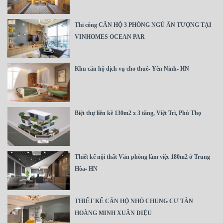
Thi công CĂN HỘ 3 PHÒNG NGỦ ẤN TƯỢNG TẠI
VINHOMES OCEAN PAR
Khu căn hộ dịch vụ cho thuê- Yên Ninh- HN
Biệt thự liền kề 130m2 x 3 tầng, Việt Trì, Phú Thọ
Thiết kế nội thất Văn phòng làm việc 180m2 ở Trung
Hòa- HN
THIẾT KẾ CĂN HỘ NHỎ CHUNG CƯ TÂN
HOÀNG MINH XUÂN DIỆU