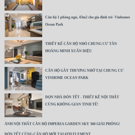
Căn hộ 1 phòng ngủ, 43m2 cho gia đình trẻ- Vinhomes
Ocean Park
THIẾT KẾ CĂN HỘ NHỎ CHUNG CƯ TÂN
HOÀNG MINH XUÂN DIỆU
CĂN HỘ GÂY THƯƠNG NHỚ TẠI CHUNG CƯ
VINHOME OCEAN PARK
DỌN NHÀ ĐÓN TẾT - THIẾT KẾ NỘI THẤT
CÙNG KHÔNG GIAN TINH TẾ!
ẢNH NỘI THẤT CĂN HỘ IMPERIA GARDEN SKY 360 GIẢI PHÓNG!
ĐÓN TẾT CÙNG CĂN HỘ MỚI TẠI 6TH ELEMENT