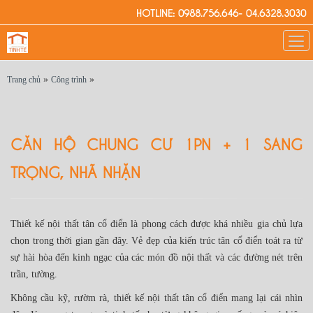
HOTLINE: 0988.756.646- 04.6328.3030
»
»
Trang chủ
Công trình
CĂN HỘ CHUNG CƯ 1PN + 1 SANG
TRỌNG, NHÃ NHẶN
Thiết kế nội thất tân cổ điển là phong cách được khá nhiều gia chủ lựa
chọn trong thời gian gần đây. Vẻ đẹp của kiến trúc tân cổ điển toát ra từ
sự hài hòa đến kinh ngạc của các món đồ nội thất và các đường nét trên
trần, tường.
Không cầu kỹ, rườm rà, thiết kế nội thất tân cổ điển mang lại cái nhìn