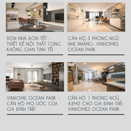
DỌN NHÀ ĐÓN TẾT -
CĂN HỘ 3 PHÒNG NGỦ
THIẾT KẾ NỘI THẤT CÙNG
NHẸ NHÀNG- VINHOMES
KHÔNG GIAN TINH TẾ!
OCEAN PARK
VINHOME OCEAN PARK -
CĂN HỘ 1 PHÒNG NGỦ,
CĂN HỘ MƠ ƯỚC CỦA
43M2 CHO GIA ĐÌNH TRẺ-
GIA ĐÌNH TRẺ!
VINHOMES OCEAN PARK