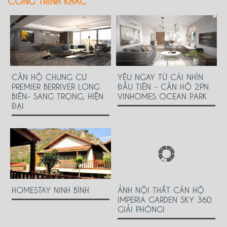
CÔNG TRÌNH KHÁC
CĂN HỘ CHUNG CƯ
YÊU NGAY TỪ CÁI NHÌN
PREMIER BERRIVER LONG
ĐẦU TIÊN - CĂN HỘ 2PN
BIÊN- SANG TRỌNG, HIỆN
VINHOMES OCEAN PARK
ĐẠI
HOMESTAY NINH BÌNH
ẢNH NỘI THẤT CĂN HỘ
IMPERIA GARDEN SKY 360
GIẢI PHÓNG!