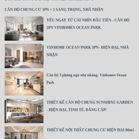
CĂN HỘ CHUNG CƯ 1PN + 1 SANG TRỌNG, NHÃ NHẶN
YÊU NGAY TỪ CÁI NHÌN ĐẦU TIÊN - CĂN HỘ
2PN VINHOMES OCEAN PARK
VINHOME OCEAN PARK 3PN- HIỆN ĐẠI, NHÃ
NHẶN
Căn hộ 3 phòng ngủ nhẹ nhàng- Vinhomes Ocean
Park
THIẾT KẾ CĂN HỘ CHUNG SUNSHINE GARDEN
- HIỆN ĐẠI, TINH TẾ, ĐẲNG CẤP!
THIẾT KẾ NỘI THẤT CHUNG CƯ HIỆN ĐẠI 80m2