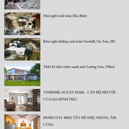
Nhà nghỉ cuối tuần Hòa Bình
Khu nghỉ dưỡng cuối tuần Foothill, Sóc Sơn, HN
Thiết kế nhà vườn xanh mát Lương Sơn, 150m2
VINHOME OCEAN PARK - CĂN HỘ MƠ ƯỚC
CỦA GIA ĐÌNH TRẺ!
HOMESTAY 40M2 TÂY HỒ NHẸ NHÀNG, ẤM
CÚNG