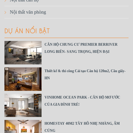
Nội thất văn phòng
DỰ ÁN NỔI BẬT
CĂN HỘ CHUNG CƯ PREMIER BERRIVER
LONG BIÊN- SANG TRỌNG, HIỆN ĐẠI
Thiết kế & thi công Cải tạo Căn hộ 120m2, Cầu giấy-
HN
VINHOME OCEAN PARK - CĂN HỘ MƠ ƯỚC
CỦA GIA ĐÌNH TRẺ!
HOMESTAY 40M2 TÂY HỒ NHẸ NHÀNG, ẤM
CÚNG