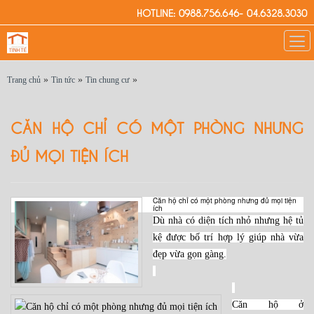
HOTLINE: 0988.756.646- 04.6328.3030
»
»
»
Trang chủ
Tin tức
Tin chung cư
CĂN HỘ CHỈ CÓ MỘT PHÒNG NHƯNG
ĐỦ MỌI TIỆN ÍCH
Căn hộ chỉ có một phòng nhưng đủ mọi tiện
ích
Dù nhà có diện tích nhỏ nhưng hệ tủ
kệ được bố trí hợp lý giúp nhà vừa
đẹp vừa gọn gàng.
Căn hộ ở