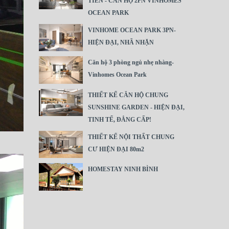
TIÊN - CĂN HỘ 2PN VINHOMES
OCEAN PARK
VINHOME OCEAN PARK 3PN-
HIỆN ĐẠI, NHÃ NHẶN
Căn hộ 3 phòng ngủ nhẹ nhàng-
Vinhomes Ocean Park
THIẾT KẾ CĂN HỘ CHUNG
SUNSHINE GARDEN - HIỆN ĐẠI,
TINH TẾ, ĐẲNG CẤP!
THIẾT KẾ NỘI THẤT CHUNG
CƯ HIỆN ĐẠI 80m2
HOMESTAY NINH BÌNH