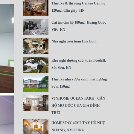
Thiết kế & thi công Cải tạo Căn hộ
120m2, Cầu giấy- HN
Cải tạo căn hộ 180m2- Hoàng Quốc
Việt- HN
Nhà nghỉ cuối tuần Hòa Bình
Khu nghỉ dưỡng cuối tuần Foothill,
Sóc Sơn, HN
Thiết kế nhà vườn xanh mát Lương
Sơn, 150m2
VINHOME OCEAN PARK - CĂN
HỘ MƠ ƯỚC CỦA GIA ĐÌNH
TRẺ!
HOMESTAY 40M2 TÂY HỒ NHẸ
NHÀNG, ẤM CÚNG