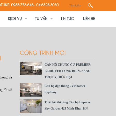
TLINE: 0988.756.646- 04.6328.3030
DỊCH VỤ
TƯ VẤN
TIN TỨC
LIÊN HỆ
CÔNG TRÌNH MỚI
I
CĂN HỘ CHUNG CƯ PREMIER
BERRIVER LONG BIÊN- SANG
trọng và
TRỌNG, HIỆN ĐẠI
Căn hộ đập thông - Vinhomes
người sử
Syphony
Thiết kế- thi công Căn hộ Imperia
Sky Garden 423 Minh Khai- HN