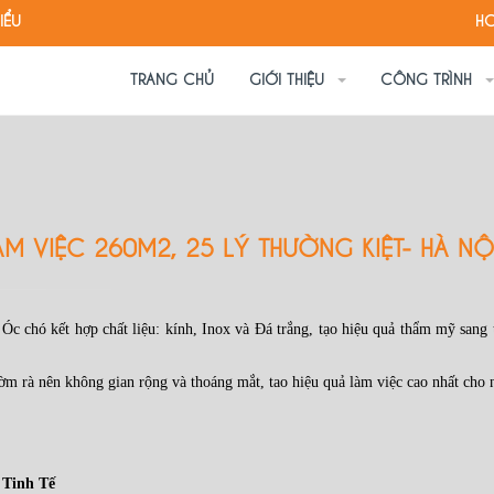
IỂU
HO
TRANG CHỦ
GIỚI THIỆU
CÔNG TRÌNH
M VIỆC 260M2, 25 LÝ THƯỜNG KIỆT- HÀ NỘ
c chó kết hợp chất liệu: kính, Inox và Đá trắng, tạo hiệu quả thẩm mỹ sang 
ườm rà nên không gian rộng và thoáng mắt, tao hiệu quả làm việc cao nhất cho 
 Tinh Tế