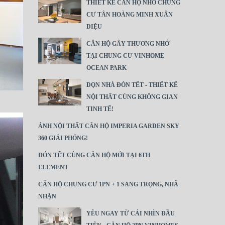
THIẾT KẾ CĂN HỘ NHỎ CHUNG
CƯ TÂN HOÀNG MINH XUÂN
DIỆU
CĂN HỘ GÂY THƯƠNG NHỚ
TẠI CHUNG CƯ VINHOME
OCEAN PARK
DỌN NHÀ ĐÓN TẾT - THIẾT KẾ
NỘI THẤT CÙNG KHÔNG GIAN
TINH TẾ!
ẢNH NỘI THẤT CĂN HỘ IMPERIA GARDEN SKY
360 GIẢI PHÓNG!
ĐÓN TẾT CÙNG CĂN HỘ MỚI TẠI 6TH
ELEMENT
CĂN HỘ CHUNG CƯ 1PN + 1 SANG TRỌNG, NHÃ
NHẶN
YÊU NGAY TỪ CÁI NHÌN ĐẦU