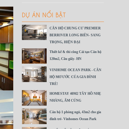
DỰ ÁN NỔI BẬT
CĂN HỘ CHUNG CƯ PREMIER
BERRIVER LONG BIÊN- SANG
TRỌNG, HIỆN ĐẠI
Thiết kế & thi công Cải tạo Căn hộ
120m2, Cầu giấy- HN
VINHOME OCEAN PARK - CĂN
HỘ MƠ ƯỚC CỦA GIA ĐÌNH
TRẺ!
HOMESTAY 40M2 TÂY HỒ NHẸ
NHÀNG, ẤM CÚNG
Căn hộ 1 phòng ngủ, 43m2 cho gia
đình trẻ- Vinhomes Ocean Park