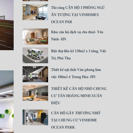
Thi công CĂN HỘ 3 PHÒNG NGỦ
ẤN TƯỢNG TẠI VINHOMES
OCEAN PAR
Khu căn hộ dịch vụ cho thuê- Yên
Ninh- HN
Biệt thự liền kề 130m2 x 3 tầng, Việt
Trì, Phú Thọ
Thiết kế nội thất Văn phòng làm
việc 180m2 ở Trung Hòa- HN
THIẾT KẾ CĂN HỘ NHỎ CHUNG
CƯ TÂN HOÀNG MINH XUÂN
DIỆU
CĂN HỘ GÂY THƯƠNG NHỚ
TẠI CHUNG CƯ VINHOME
OCEAN PARK