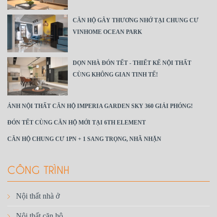
CĂN HỘ GÂY THƯƠNG NHỚ TẠI CHUNG CƯ
VINHOME OCEAN PARK
DỌN NHÀ ĐÓN TẾT - THIẾT KẾ NỘI THẤT
CÙNG KHÔNG GIAN TINH TẾ!
ẢNH NỘI THẤT CĂN HỘ IMPERIA GARDEN SKY 360 GIẢI PHÓNG!
ĐÓN TẾT CÙNG CĂN HỘ MỚI TẠI 6TH ELEMENT
CĂN HỘ CHUNG CƯ 1PN + 1 SANG TRỌNG, NHÃ NHẶN
CÔNG TRÌNH
Nội thất nhà ở
Nội thất căn hộ