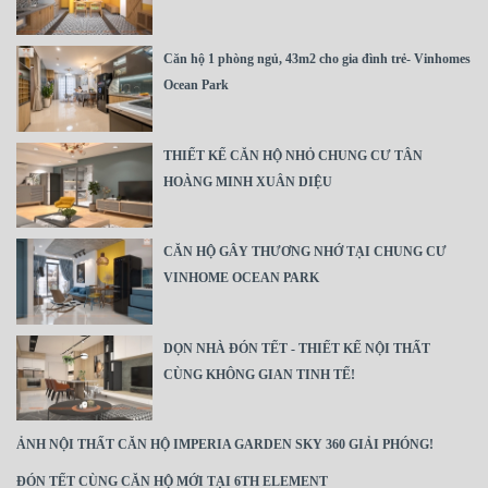
Căn hộ 1 phòng ngủ, 43m2 cho gia đình trẻ- Vinhomes
Ocean Park
THIẾT KẾ CĂN HỘ NHỎ CHUNG CƯ TÂN
HOÀNG MINH XUÂN DIỆU
CĂN HỘ GÂY THƯƠNG NHỚ TẠI CHUNG CƯ
VINHOME OCEAN PARK
DỌN NHÀ ĐÓN TẾT - THIẾT KẾ NỘI THẤT
CÙNG KHÔNG GIAN TINH TẾ!
ẢNH NỘI THẤT CĂN HỘ IMPERIA GARDEN SKY 360 GIẢI PHÓNG!
ĐÓN TẾT CÙNG CĂN HỘ MỚI TẠI 6TH ELEMENT