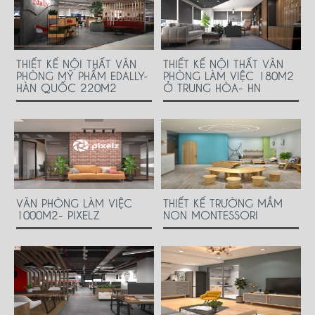
THIẾT KẾ NỘI THẤT VĂN
THIẾT KẾ NỘI THẤT VĂN
PHÒNG MỸ PHẨM EDALLY-
PHÒNG LÀM VIỆC 180M2
HÀN QUỐC 220M2
Ở TRUNG HÒA- HN
VĂN PHÒNG LÀM VIỆC
THIẾT KẾ TRƯỜNG MẦM
1000M2- PIXELZ
NON MONTESSORI