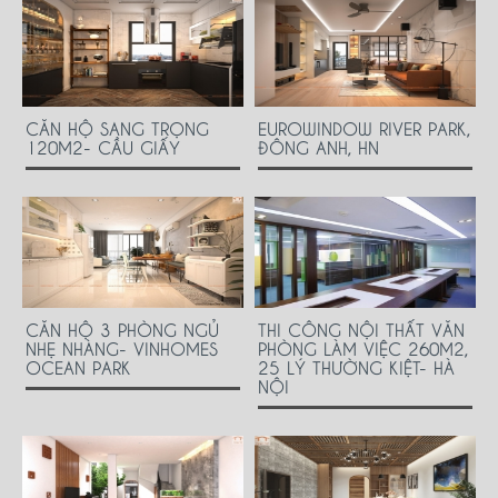
CĂN HỘ SANG TRỌNG
EUROWINDOW RIVER PARK,
120M2- CẦU GIẤY
ĐÔNG ANH, HN
CĂN HỘ 3 PHÒNG NGỦ
THI CÔNG NỘI THẤT VĂN
NHẸ NHÀNG- VINHOMES
PHÒNG LÀM VIỆC 260M2,
OCEAN PARK
25 LÝ THƯỜNG KIỆT- HÀ
NỘI