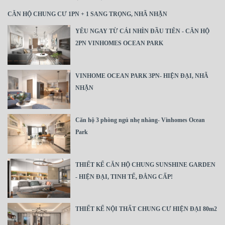
CĂN HỘ CHUNG CƯ 1PN + 1 SANG TRỌNG, NHÃ NHẶN
YÊU NGAY TỪ CÁI NHÌN ĐẦU TIÊN - CĂN HỘ
2PN VINHOMES OCEAN PARK
VINHOME OCEAN PARK 3PN- HIỆN ĐẠI, NHÃ
NHẶN
Căn hộ 3 phòng ngủ nhẹ nhàng- Vinhomes Ocean
Park
THIẾT KẾ CĂN HỘ CHUNG SUNSHINE GARDEN
- HIỆN ĐẠI, TINH TẾ, ĐẲNG CẤP!
THIẾT KẾ NỘI THẤT CHUNG CƯ HIỆN ĐẠI 80m2