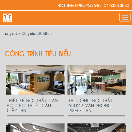
HOTLINE: 0988.756.646- 04.6328.3030
»
»
Trang chủ
Công trình tiêu biểu
CÔNG TRÌNH TIÊU BIỂU
THIẾT KẾ NỘI THẤT CĂN
THI CÔNG NỘI THẤT
HỘ CHO THUÊ- CẦU
650M2 VĂN PHÒNG
GIẤY- HN.
PIXELZ- HN