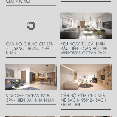
GIẢI PHÓNG!
CĂN HỘ CHUNG CƯ 1PN
YÊU NGAY TỪ CÁI NHÌN
+ 1 SANG TRỌNG, NHÃ
ĐẦU TIÊN - CĂN HỘ 2PN
NHẶN
VINHOMES OCEAN PARK
VINHOME OCEAN PARK
CĂN HỘ CỦA CHỦ NHÀ
3PN- HIỆN ĐẠI, NHÃ NHẶN
MÊ SÁCH- 95M2- BÁCH
KHOA- HN