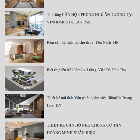
Thi công CĂN HỘ 3 PHÒNG NGỦ ẤN TƯỢNG TẠI
VINHOMES OCEAN PAR
Khu căn hộ dịch vụ cho thuê- Yên Ninh- HN
Biệt thự liền kề 130m2 x 3 tầng, Việt Trì, Phú Thọ
Thiết kế nội thất Văn phòng làm việc 180m2 ở Trung
Hòa- HN
THIẾT KẾ CĂN HỘ NHỎ CHUNG CƯ TÂN
HOÀNG MINH XUÂN DIỆU