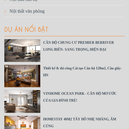
Nội thất văn phòng
DỰ ÁN NỔI BẬT
CĂN HỘ CHUNG CƯ PREMIER BERRIVER
LONG BIÊN- SANG TRỌNG, HIỆN ĐẠI
Thiết kế & thi công Cải tạo Căn hộ 120m2, Cầu giấy-
HN
VINHOME OCEAN PARK - CĂN HỘ MƠ ƯỚC
CỦA GIA ĐÌNH TRẺ!
HOMESTAY 40M2 TÂY HỒ NHẸ NHÀNG, ẤM
CÚNG