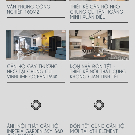
VĂN PHÒNG CÔNG
THIẾT KẾ CĂN HỘ NHỎ
NGHIỆP 160M2
CHUNG CƯ TÂN HOÀNG
MINH XUÂN DIỆU
CĂN HỘ GÂY THƯƠNG
DỌN NHÀ ĐÓN TẾT -
NHỚ TẠI CHUNG CƯ
THIẾT KẾ NỘI THẤT CÙNG
VINHOME OCEAN PARK
KHÔNG GIAN TINH TẾ!
ẢNH NỘI THẤT CĂN HỘ
ĐÓN TẾT CÙNG CĂN HỘ
IMPERIA GARDEN SKY 360
MỚI TẠI 6TH ELEMENT