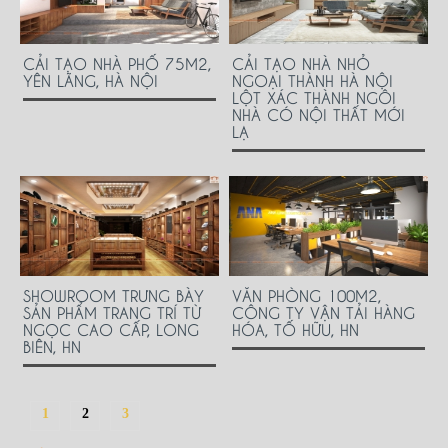
CẢI TẠO NHÀ PHỐ 75M2,
CẢI TẠO NHÀ NHỎ
YÊN LÃNG, HÀ NỘI
NGOẠI THÀNH HÀ NỘI
LỘT XÁC THÀNH NGÔI
NHÀ CÓ NỘI THẤT MỚI
LẠ
SHOWROOM TRƯNG BÀY
VĂN PHÒNG 100M2,
SẢN PHẨM TRANG TRÍ TỪ
CÔNG TY VẬN TẢI HÀNG
NGỌC CAO CẤP, LONG
HÓA, TỐ HỮU, HN
BIÊN, HN
1
2
3