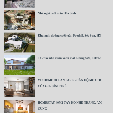
Nhà nghỉ cuối tuần Hòa Bình
Khu nghỉ dưỡng cuối tuần Foothill, Sóc Sơn, HN
Thiết kế nhà vườn xanh mát Lương Sơn, 150m2
VINHOME OCEAN PARK - CĂN HỘ MƠ ƯỚC
CỦA GIA ĐÌNH TRẺ!
HOMESTAY 40M2 TÂY HỒ NHẸ NHÀNG, ẤM
CÚNG